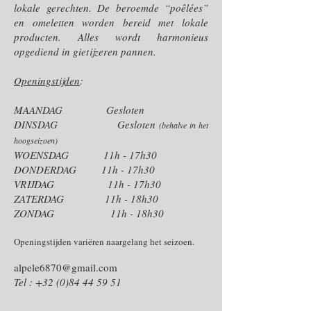
lokale gerechten. De beroemde “poêlées”
en omeletten worden bereid met lokale
producten. Alles wordt harmonieus
opgediend in gietijzeren pannen.
Openingstijden
:
MAANDAG
Gesloten
DINSDAG Gesloten
(behalve in het
hoogseizoen)
WOENSDAG 11h - 17h30
DONDERDAG 11h - 17h30
VRIJDAG 11h - 17h30
ZATERDAG 11h - 18h30
ZONDAG 11h - 18h30
Openingstijden variëren naargelang het seizoen.
alpele6870@gmail.com
Tel :
+32 (0)84 44 59 51