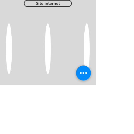
Site internet
ADRES
Fourneau Saint-Michel, 4
B-6870 Saint-Hubert
Belgique
wij aanvaarden
volg ons